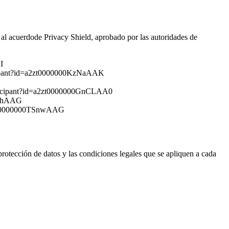
 al acuerdode Privacy Shield, aprobado por las autoridades de
I
articipant?id=a2zt0000000KzNaAAK
/participant?id=a2zt0000000GnCLAA0
TO6hAAG
d=a2zt0000000TSnwAAG
protección de datos y las condiciones legales que se apliquen a cada