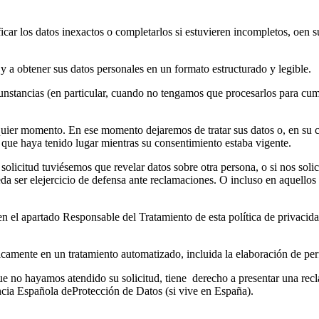
ficar los datos inexactos o completarlos si estuvieren incompletos, oen 
 y a obtener sus datos personales en un formato estructurado y legible.
nstancias (en particular, cuando no tengamos que procesarlos para cumpl
quier momento. En ese momento dejaremos de tratar sus datos o, en su c
to que haya tenido lugar mientras su consentimiento estaba vigente.
 solicitud tuviésemos que revelar datos sobre otra persona, o si nos sol
eda ser elejercicio de defensa ante reclamaciones. O incluso en aquellos
n el apartado Responsable del Tratamiento de esta política de privaci
icamente en un tratamiento automatizado, incluida la elaboración de perfi
ue no hayamos atendido su solicitud, tiene derecho a presentar una recl
encia Española deProtección de Datos (si vive en España).