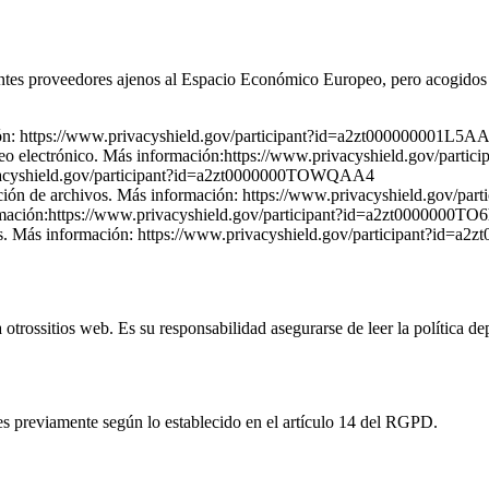
ientes proveedores ajenos al Espacio Económico Europeo, pero acogidos
ción: https://www.privacyshield.gov/participant?id=a2zt000000001L5AA
rreo electrónico. Más información:https://www.privacyshield.gov/p
privacyshield.gov/participant?id=a2zt0000000TOWQAA4
ición de archivos. Más información: https://www.privacyshield.gov
información:https://www.privacyshield.gov/participant?id=a2zt0000000
hivos. Más información: https://www.privacyshield.gov/participant?i
trossitios web. Es su responsabilidad asegurarse de leer la política de
es previamente según lo establecido en el artículo 14 del RGPD.