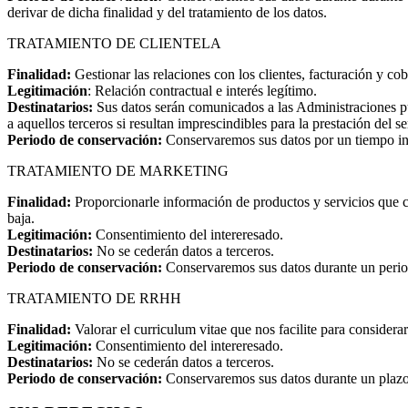
derivar de dicha finalidad y del tratamiento de los datos.
TRATAMIENTO DE CLIENTELA
Finalidad:
Gestionar las relaciones con los clientes, facturación y c
Legitimación
: Relación contractual e interés legítimo.
Destinatarios:
Sus datos serán comunicados a las Administraciones pú
a aquellos terceros si resultan imprescindibles para la prestación del se
Periodo de conservación:
Conservaremos sus datos por un tiempo inde
TRATAMIENTO DE MARKETING
Finalidad:
Proporcionarle información de productos y servicios que c
baja.
Legitimación:
Consentimiento del intereresado.
Destinatarios:
No se cederán datos a terceros.
Periodo de conservación:
Conservaremos sus datos durante un periodo 
TRATAMIENTO DE RRHH
Finalidad:
Valorar el curriculum vitae que nos facilite para considera
Legitimación:
Consentimiento del intereresado.
Destinatarios:
No se cederán datos a terceros.
Periodo de conservación:
Conservaremos sus datos durante un plazo 